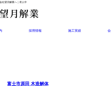
式会社望月解業へ｜求人中
内
採用情報
施工実績
会
富士市原田 木造解体