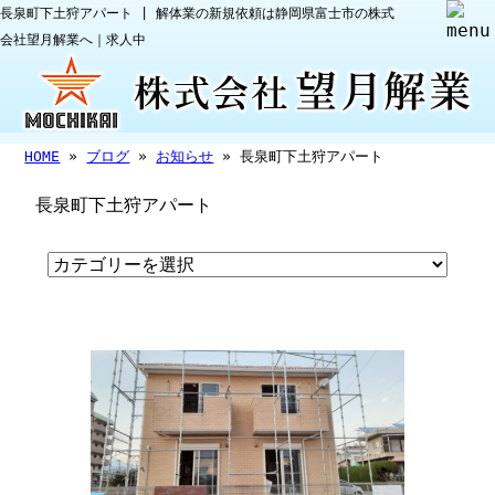
長泉町下土狩アパート | 解体業の新規依頼は静岡県富士市の株式
会社望月解業へ｜求人中
HOME
»
ブログ
»
お知らせ
» 長泉町下土狩アパート
長泉町下土狩アパート