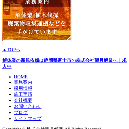
▲TOPへ
解体業
の
新規依頼
は
静岡県
富士市
の
株式会社望月解業
へ｜
求
人
中
HOME
業務案内
採用情報
施工実績
会社概要
お問い合わせ
ブログ
サイトマップ