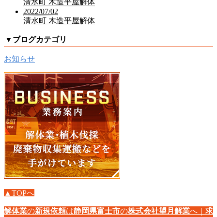
清水町 木造平屋解体
2022/07/02
清水町 木造平屋解体
▼
ブログカテゴリ
お知らせ
▲TOPへ
解体業
の
新規依頼
は
静岡県
富士市
の
株式会社望月解業
へ｜
求